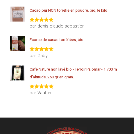
5
Cacao pur NON torréfié en poudre, bio, le kilo
par denis.claude.sebastien
Note
5
sur
5
Ecorce de cacao torréfiées, bio
par Gaby
Note
5
sur
5
Café Nature non lavé bio - Terroir Palomar - 1 700 m
d'altitude, 250 gr en grain.
par Vautrin
Note
5
sur
5