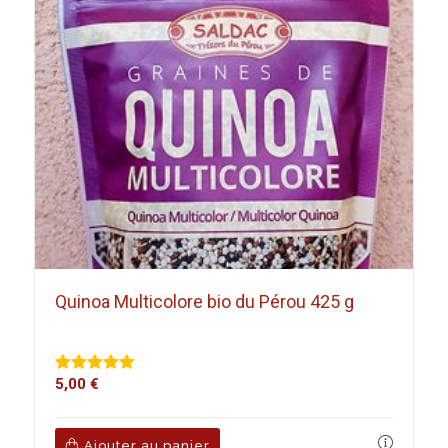
Quinoa Multicolore bio du Pérou 425 g
5,00
€
Note
5.00
sur 5
Ajouter au panier