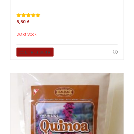
5,50
€
Note
5.00
sur 5
Out of Stock
Lire la suite