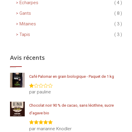
Echarpes
( 4 )
Gants
( 8 )
Mitaines
( 3 )
Tapis
( 3 )
Avis récents
Café Palomar en grain biologique - Paquet de 1 kg
par pauline
Note
1
sur
Chocolat noir 90 % de cacao, sans lécithine, sucre
5
d'agave bio
par marianne Knodler
Note
5
sur