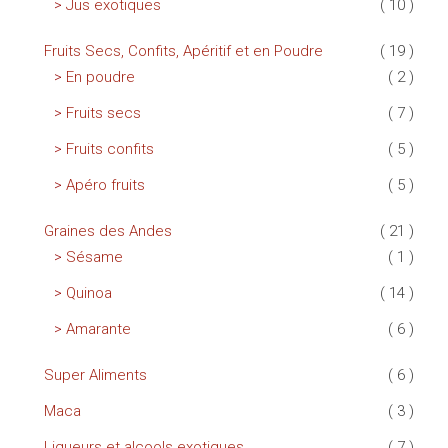
Jus exotiques
( 10 )
Fruits Secs, Confits, Apéritif et en Poudre
( 19 )
En poudre
( 2 )
Fruits secs
( 7 )
Fruits confits
( 5 )
Apéro fruits
( 5 )
Graines des Andes
( 21 )
Sésame
( 1 )
Quinoa
( 14 )
Amarante
( 6 )
Super Aliments
( 6 )
Maca
( 3 )
Liqueurs et alcools exotiques
( 7 )